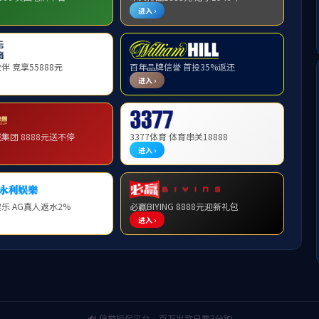
（按姓氏笔画排序）
方彦明教授