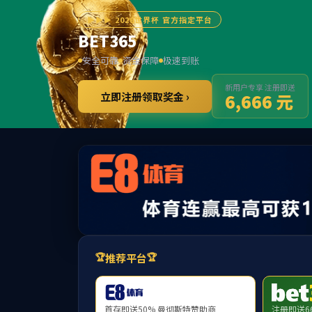
******
必威(betw
学院首页
学院概况
新闻中心