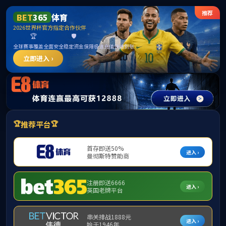
******
必威(betway·西汉姆联)官方
网站 - Platinum China
导
航
菜
单