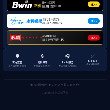
第 1 页