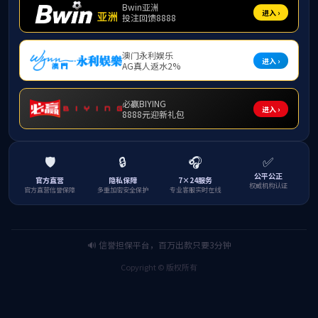
第 1 页